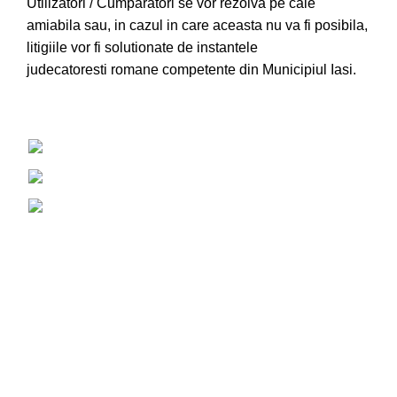
Utilizatori / Cumparatori se vor rezolva pe cale
amiabila sau, in cazul in care aceasta nu va fi posibila,
litigiile vor fi solutionate de instantele
judecatoresti romane competente din Municipiul Iasi.
Buzamet, Vorovești, Iași, România, 707319
+40757 826 569
contact@tatnormal.ro
DESPRE
Acasa
Despre noi
Apariții media
Blog