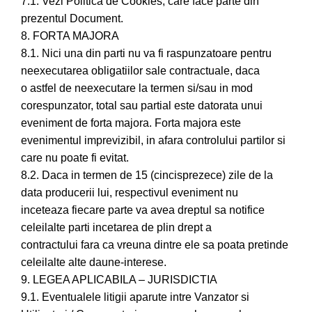
7.1. Vezi Politica de Cookies, care face parte din
prezentul Document.
8. FORTA MAJORA
8.1. Nici una din parti nu va fi raspunzatoare pentru
neexecutarea obligatiilor sale contractuale, daca
o astfel de neexecutare la termen si/sau in mod
corespunzator, total sau partial este datorata unui
eveniment de forta majora. Forta majora este
evenimentul imprevizibil, in afara controlului partilor si
care nu poate fi evitat.
8.2. Daca in termen de 15 (cincisprezece) zile de la
data producerii lui, respectivul eveniment nu
inceteaza fiecare parte va avea dreptul sa notifice
celeilalte parti incetarea de plin drept a
contractului fara ca vreuna dintre ele sa poata pretinde
celeilalte alte daune-interese.
9. LEGEA APLICABILA – JURISDICTIA
9.1. Eventualele litigii aparute intre Vanzator si