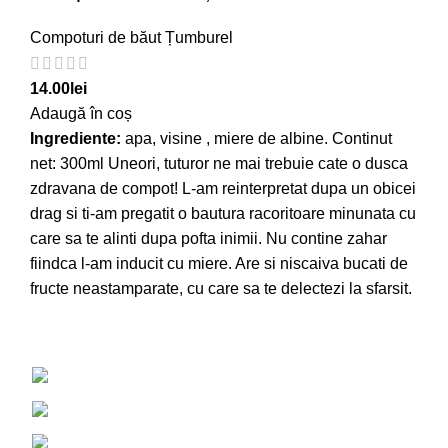
Compoturi de băut Țumburel
14.00
lei
Adaugă în coș
Ingrediente:
apa, visine , miere de albine. Continut
net: 300ml Uneori, tuturor ne mai trebuie cate o dusca
zdravana de compot! L-am reinterpretat dupa un obicei
drag si ti-am pregatit o bautura racoritoare minunata cu
care sa te alinti dupa pofta inimii. Nu contine zahar
fiindca l-am inducit cu miere. Are si niscaiva bucati de
fructe neastamparate, cu care sa te delectezi la sfarsit.
Buzamet, Vorovești, Iași, România, 707319
+40757 826 569
contact@tatnormal.ro