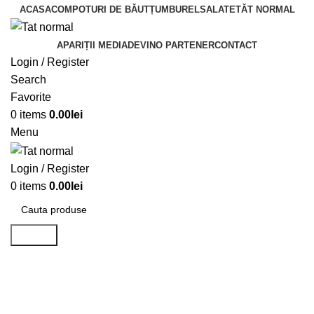
ACASA
COMPOTURI DE BĂUT
ȚUMBUREL
SALATE
TĂT NORMAL
APARIȚII MEDIA
DEVINO PARTENER
CONTACT
Login / Register
Search
Favorite
0
items
0.00
lei
Menu
Login / Register
0
items
0.00
lei
Search