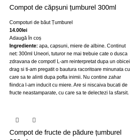
Compot de căpșuni țumburel 300ml
Compoturi de băut Țumburel
14.00
lei
Adaugă în coș
Ingrediente:
apa, capsuni, miere de albine. Continut
net: 300ml Uneori, tuturor ne mai trebuie cate o dusca
zdravana de compot! L-am reinterpretat dupa un obicei
drag si ti-am pregatit o bautura racoritoare minunata cu
care sa te alinti dupa pofta inimii. Nu contine zahar
fiindca l-am inducit cu miere. Are si niscaiva bucati de
fructe neastamparate, cu care sa te delectezi la sfarsit.
Compot de fructe de pădure țumburel