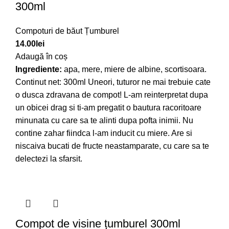
300ml
Compoturi de băut Țumburel
14.00
lei
Adaugă în coș
Ingrediente:
apa, mere, miere de albine, scortisoara.
Continut net: 300ml Uneori, tuturor ne mai trebuie cate
o dusca zdravana de compot! L-am reinterpretat dupa
un obicei drag si ti-am pregatit o bautura racoritoare
minunata cu care sa te alinti dupa pofta inimii. Nu
contine zahar fiindca l-am inducit cu miere. Are si
niscaiva bucati de fructe neastamparate, cu care sa te
delectezi la sfarsit.
Compot de visine țumburel 300ml