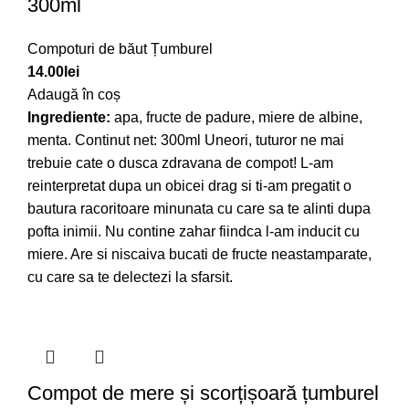
300ml
Compoturi de băut Țumburel
14.00
lei
Adaugă în coș
Ingrediente:
apa, fructe de padure, miere de albine,
menta. Continut net: 300ml Uneori, tuturor ne mai
trebuie cate o dusca zdravana de compot! L-am
reinterpretat dupa un obicei drag si ti-am pregatit o
bautura racoritoare minunata cu care sa te alinti dupa
pofta inimii. Nu contine zahar fiindca l-am inducit cu
miere. Are si niscaiva bucati de fructe neastamparate,
cu care sa te delectezi la sfarsit.
Compot de mere și scorțișoară țumburel