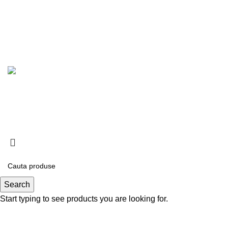
© 2026
Tat normal
. All rights reserved
LIVRAREA GRATUITA LA COMENZILE DE PESTE
200LEI
Search
Start typing to see products you are looking for.