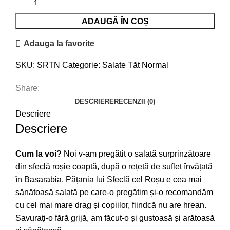
ADAUGĂ ÎN COȘ
Adauga la favorite
SKU:
SRTN
Categorie:
Salate Tăt Normal
Share:
DESCRIERE
RECENZII (0)
Descriere
Descriere
Cum la voi?
Noi v-am pregătit o salată surprinzătoare
din sfeclă roșie coaptă, după o rețetă de suflet învățată
în Basarabia. Pățania lui Sfeclă cel Roșu e cea mai
sănătoasă salată pe care-o pregătim și-o recomandăm
cu cel mai mare drag și copiilor, fiindcă nu are hrean.
Savurați-o fără grijă, am făcut-o și gustoasă și arătoasă