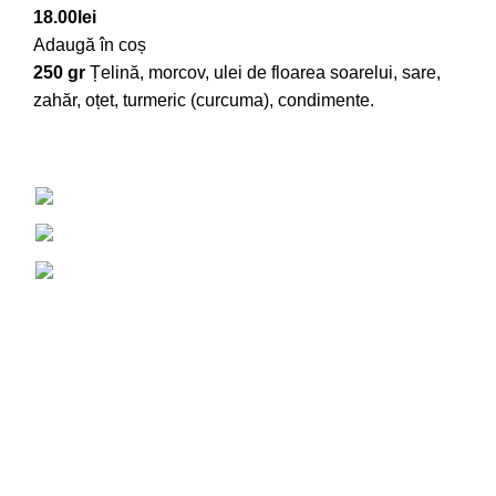
18.00
lei
Adaugă în coș
250 gr
Țelină, morcov, ulei de floarea soarelui, sare,
zahăr, oțet, turmeric (curcuma), condimente.
Buzamet, Vorovești, Iași, România, 707319
+40757 826 569
contact@tatnormal.ro
DESPRE
Acasa
Despre noi
Apariții media
Blog