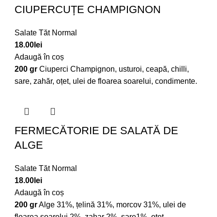
CIUPERCUȚE CHAMPIGNON
Salate Tăt Normal
18.00
lei
Adaugă în coș
200 gr
Ciuperci Champignon, usturoi, ceapă, chilli,
sare, zahăr, oțet, ulei de floarea soarelui, condimente.
FERMECĂTORIE DE SALATĂ DE
ALGE
Salate Tăt Normal
18.00
lei
Adaugă în coș
200 gr
Alge 31%, țelină 31%, morcov 31%, ulei de
floarea soarelui 2%, zahar 2%, sare1%, oțet,