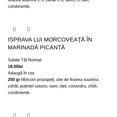
condimente.
ISPRAVA LUI MORCOVEAȚĂ ÎN
MARINADĂ PICANTĂ
Salate Tăt Normal
18.00
lei
Adaugă în coș
250 gr
Morcovi proaspeți, ulei de floarea soarelui,
zahăr, puțintel usturoi, sare, oțet, coriandru, chilli,
condimente.