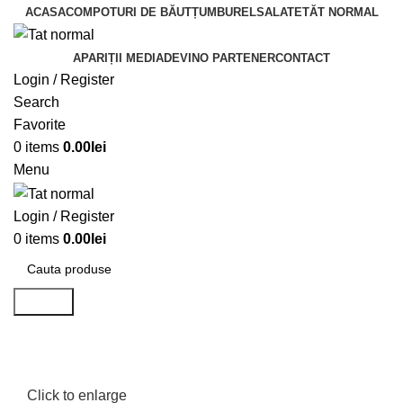
ACASA
COMPOTURI DE BĂUT
ȚUMBUREL
SALATE
TĂT NORMAL
APARIȚII MEDIA
DEVINO PARTENER
CONTACT
Login / Register
Search
Favorite
0
items
0.00
lei
Menu
Login / Register
0
items
0.00
lei
Search
Click to enlarge